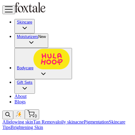
Skincare
Moisturizers
New
Bodycare
Gift Sets
About
Blogs
0
All
glowing skin
Tan Removal
oily skin
acne
Pigmentation
Skincare
Tips
Brightening Skin