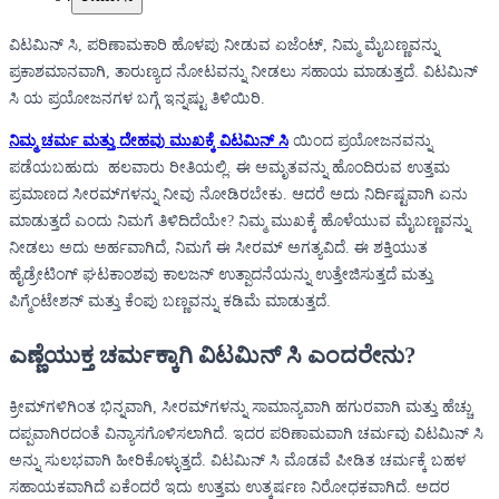
ವಿಟಮಿನ್ ಸಿ, ಪರಿಣಾಮಕಾರಿ ಹೊಳಪು ನೀಡುವ ಏಜೆಂಟ್, ನಿಮ್ಮ ಮೈಬಣ್ಣವನ್ನು
ಪ್ರಕಾಶಮಾನವಾಗಿ, ತಾರುಣ್ಯದ ನೋಟವನ್ನು ನೀಡಲು ಸಹಾಯ ಮಾಡುತ್ತದೆ. ವಿಟಮಿನ್
ಸಿ ಯ ಪ್ರಯೋಜನಗಳ ಬಗ್ಗೆ ಇನ್ನಷ್ಟು ತಿಳಿಯಿರಿ.
ನಿಮ್ಮ ಚರ್ಮ ಮತ್ತು ದೇಹವು ಮುಖಕ್ಕೆ ವಿಟಮಿನ್ ಸಿ
ಯಿಂದ ಪ್ರಯೋಜನವನ್ನು
ಪಡೆಯಬಹುದು ಹಲವಾರು ರೀತಿಯಲ್ಲಿ. ಈ ಅಮೃತವನ್ನು ಹೊಂದಿರುವ ಉತ್ತಮ
ಪ್ರಮಾಣದ ಸೀರಮ್‌ಗಳನ್ನು ನೀವು ನೋಡಿರಬೇಕು. ಆದರೆ ಅದು ನಿರ್ದಿಷ್ಟವಾಗಿ ಏನು
ಮಾಡುತ್ತದೆ ಎಂದು ನಿಮಗೆ ತಿಳಿದಿದೆಯೇ? ನಿಮ್ಮ ಮುಖಕ್ಕೆ ಹೊಳೆಯುವ ಮೈಬಣ್ಣವನ್ನು
ನೀಡಲು ಅದು ಅರ್ಹವಾಗಿದೆ, ನಿಮಗೆ ಈ ಸೀರಮ್ ಅಗತ್ಯವಿದೆ. ಈ ಶಕ್ತಿಯುತ
ಹೈಡ್ರೇಟಿಂಗ್ ಘಟಕಾಂಶವು ಕಾಲಜನ್ ಉತ್ಪಾದನೆಯನ್ನು ಉತ್ತೇಜಿಸುತ್ತದೆ ಮತ್ತು
ಪಿಗ್ಮೆಂಟೇಶನ್ ಮತ್ತು ಕೆಂಪು ಬಣ್ಣವನ್ನು ಕಡಿಮೆ ಮಾಡುತ್ತದೆ.
ಎಣ್ಣೆಯುಕ್ತ ಚರ್ಮಕ್ಕಾಗಿ ವಿಟಮಿನ್ ಸಿ ಎಂದರೇನು?
ಕ್ರೀಮ್‌ಗಳಿಗಿಂತ ಭಿನ್ನವಾಗಿ, ಸೀರಮ್‌ಗಳನ್ನು ಸಾಮಾನ್ಯವಾಗಿ ಹಗುರವಾಗಿ ಮತ್ತು ಹೆಚ್ಚು
ದಪ್ಪವಾಗಿರದಂತೆ ವಿನ್ಯಾಸಗೊಳಿಸಲಾಗಿದೆ. ಇದರ ಪರಿಣಾಮವಾಗಿ ಚರ್ಮವು ವಿಟಮಿನ್ ಸಿ
ಅನ್ನು ಸುಲಭವಾಗಿ ಹೀರಿಕೊಳ್ಳುತ್ತದೆ. ವಿಟಮಿನ್ ಸಿ ಮೊಡವೆ ಪೀಡಿತ ಚರ್ಮಕ್ಕೆ ಬಹಳ
ಸಹಾಯಕವಾಗಿದೆ ಏಕೆಂದರೆ ಇದು ಉತ್ತಮ ಉತ್ಕರ್ಷಣ ನಿರೋಧಕವಾಗಿದೆ. ಅದರ