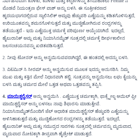
ನಿರ್ವಹಿಸುವಾಗ ಕೊಳಕು, ಕೊಳಕು ಮತ್ತು ಕಲ್ಮಶಗಳನ್ನು ತೆಗೆದುಹಾಕಲು Foxtale ನ
ಮೊಡವೆ ನಿಯಂತ್ರಣ ಫೇಸ್ ವಾಶ್ ಅನ್ನು ಬಳಸಿ. ಈ ಸೂತ್ರೀಕರಣದ
ಹೃದಯಭಾಗದಲ್ಲಿರುವ ಸ್ಯಾಲಿಸಿಲಿಕ್ ಆಮ್ಲವು ಹೆಚ್ಚುವರಿ ಎಣ್ಣೆಯನ್ನು ಕಡಿತಗೊಳಿಸುತ್ತದೆ,
ಉರಿಯೂತವನ್ನು ಶಮನಗೊಳಿಸುತ್ತದೆ ಮತ್ತು ಮುಚ್ಚಿಹೋಗಿರುವ ರಂಧ್ರಗಳನ್ನು
ತಡೆಯುತ್ತದೆ - ಇದು ಎಣ್ಣೆಯುಕ್ತ ಚರ್ಮಕ್ಕೆ ಪರಿಪೂರ್ಣ ಆಯ್ಕೆಯಾಗಿದೆ. ಇದಲ್ಲದೆ,
ಹೈಲುರಾನಿಕ್ ಆಮ್ಲ ಮತ್ತು ನಿಯಾಸಿನಮೈಡ್ ಸೂತ್ರದಲ್ಲಿ ಚರ್ಮಕ್ಕೆ ದೀರ್ಘಕಾಲೀನ
ಜಲಸಂಚಯನವನ್ನು ಖಚಿತಪಡಿಸುತ್ತದೆ.
2. ನೀವು ಟೋನರ್ ಅನ್ನು ಅನ್ವಯಿಸುವವರಾಗಿದ್ದರೆ, ಈ ಹಂತದಲ್ಲಿ ಅದನ್ನು ಬಳಸಿ.
3. ವಿಟಮಿನ್ ಸಿ ಸೀರಮ್ ಅನ್ನು ಅನ್ವಯಿಸುವ ಮೂಲಕ ಇದನ್ನು ಅನುಸರಿಸಿ. ನಿಮ್ಮ
ಮುಖ ಮತ್ತು ಕತ್ತಿನ ಮೇಲೆ ನಿಧಾನವಾಗಿ ತಟ್ಟಿ. ಸೂತ್ರವನ್ನು ಅನ್ವಯಿಸಲು ಲಘು ಕೈಯನ್ನು
ಬಳಸಿ ಮತ್ತು ಚರ್ಮದ ಮೇಲೆ ಒತ್ತಡ ಅಥವಾ ಒತ್ತಡವನ್ನು ತಪ್ಪಿಸಿ.
4.
ಮಾಯಿಶ್ಚರೈಸರ್
ಅನ್ನು ಅನ್ವಯಿಸಿ . ಎಣ್ಣೆಯುಕ್ತ ಚರ್ಮಕ್ಕಾಗಿ, ಫಾಕ್ಸ್ಟೇಲ್ನ ಆಯಿಲ್ ಫ್ರೀ
ಮಾಯಿಶ್ಚರೈಸರ್ ಅನ್ನು ಬಳಸಲು ನಾವು ಶಿಫಾರಸು ಮಾಡುತ್ತೇವೆ.
ನಿಯಾಸಿನಾಮೈಡ್‌ನೊಂದಿಗೆ ಜೆಲ್ ಆಧಾರಿತ ಮಾಯಿಶ್ಚರೈಸರ್ ಹೆಚ್ಚುವರಿ ಎಣ್ಣೆಯನ್ನು
ಅಳಿಸಿಹಾಕುತ್ತದೆ ಮತ್ತು ಮುಚ್ಚಿಹೋಗದ ರಂಧ್ರಗಳನ್ನು ತಡೆಯುತ್ತದೆ. ಇದಲ್ಲದೆ,
ಹೈಲುರಾನಿಕ್ ಆಮ್ಲ ಮತ್ತು ಸಮುದ್ರದ ಸಾರಗಳು ಸೂತ್ರದಲ್ಲಿ ಚರ್ಮವನ್ನು ಮೃದುವಾದ,
ಮೃದುವಾದ ನೋಟಕ್ಕಾಗಿ ತೀವ್ರವಾಗಿ ಹೈಡ್ರೇಟ್ ಮಾಡುತ್ತದೆ.