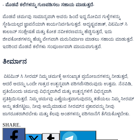
- ಮೊಡವೆ ಕಲೆಗಳನ್ನು ಗುಣಪಡಿಸಲು ಸಹಾಯ ಮಾಡುತ್ತದೆ-
ಮೊಡವೆ ಚರ್ಮವು ಸಾಮಾನ್ಯವಾಗಿ ಅವರು ಹಿಂದೆ ಇದ್ದ ನೋವಿನ ಗುಳ್ಳೆಗಳನ್ನು
ಸ್ನೇಹಿಯಲ್ಲದ ಜ್ಞಾಪನೆಯಾಗಿ ಕಾರ್ಯನಿರ್ವಹಿಸುತ್ತದೆ. ಅದೃಷ್ಟವಶಾತ್, ವಿಟಮಿನ್ ಸಿ
ಕಾಲಜನ್ ಸಂಶ್ಲೇಷಣೆ ಮತ್ತು ಕೋಶ ನವೀಕರಣವನ್ನು ಹೆಚ್ಚಿಸುತ್ತದೆ, ಇದು
ಜೀವಕೋಶಗಳನ್ನು ಹೆಚ್ಚು ವೇಗವಾಗಿ ಮರುನಿರ್ಮಾಣ ಮಾಡಲು ಸಹಾಯ ಮಾಡುತ್ತದೆ.
ಇದರಿಂದ ಮೊಡವೆ ಕಲೆಗಳು ಸಂಪೂರ್ಣವಾಗಿ ಮಾಯವಾಗುತ್ತವೆ.
ತೀರ್ಮಾನ
ವಿಟಮಿನ್ ಸಿ ಸೀರಮ್ ನಿಮ್ಮ ಚರ್ಮಕ್ಕೆ ಅಸಂಖ್ಯಾತ ಪ್ರಯೋಜನಗಳನ್ನು ನೀಡುತ್ತದೆ,
ಆದರೆ ಅದನ್ನು ಒಂದೇ ಗಾತ್ರದ ಉತ್ಪನ್ನವಾಗಿ ಪರಿಗಣಿಸದಿರುವುದು ಉತ್ತಮ. ನೆನಪಿಡಿ,
ಪ್ರತಿಯೊಂದು ಚರ್ಮವು ವಿಭಿನ್ನವಾಗಿದೆ ಮತ್ತು ಉತ್ಪನ್ನಗಳಿಗೆ ವಿಭಿನ್ನವಾಗಿ
ಪ್ರತಿಕ್ರಿಯಿಸುತ್ತದೆ. ನಿಮ್ಮ ಚರ್ಮವು ಎಣ್ಣೆಯುಕ್ತವಾಗುವುದನ್ನು ತಡೆಯಲು ನಿಮ್ಮ ಸೀರಮ್
ಅನ್ನು ತಡೆಗಟ್ಟಲು, ನೀವು ಆಯ್ಕೆಮಾಡುವ ಸೀರಮ್‌ನ ಪ್ರಕಾರವನ್ನು ನೀವು
ಜಾಗರೂಕರಾಗಿರಬೇಕು ಮತ್ತು ಕೆಲವು ಅಂಶಗಳನ್ನು ಪರಿಗಣನೆಗೆ ತೆಗೆದುಕೊಳ್ಳಬೇಕು.
SHARE.