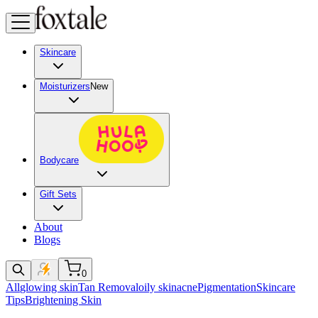
Skincare
Moisturizers
New
Bodycare
Gift Sets
About
Blogs
0
All
glowing skin
Tan Removal
oily skin
acne
Pigmentation
Skincare
Tips
Brightening Skin