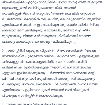
ദിനചര്യയിലെ ഏറ്റവും ശ്രദ്ധിക്കപ്പെടാത്ത ഭാഗം).നിങ്ങൾ കറുത്ത
വൃത്തങ്ങളുമായി മല്ലിടുകയാണെങ്കിൽ, ഞങ്ങൾ
ഫോക്സ്റ്റേലിൻ്റെ ബ്രൈറ്റനിംഗ് അണ്ടർ ഐ ക്രീം ശുപാർശ
ചെയ്തേക്കാം. വൈറ്റമിൻ സി, കഫീൻ, ഹൈലൂറോണിക് ആസിഡ്
എന്നിവയാൽ കലർന്ന ഈ ഫോർമുല ഒരു ഡെർമ ഫില്ലറിൻ്റെ
ഫലത്തെ അനുകരിക്കുന്നു. മാത്രമല്ല, അണ്ടർ ഐ ക്രീം
മൃദുവായതും മിനുസമാർന്നതുമായ ഫിനിഷിനായി നേർത്ത
വരകളും കാക്കയുടെ പാദങ്ങളും വലിച്ചെറിയുന്നു.
6. സൺസ്ക്രീൻ പുരട്ടുക. വിറ്റാമിൻ സി ഉപയോഗിച്ചതിന് ശേഷം
സൺസ്‌ക്രീൻ പുരട്ടേണ്ടത് വളരെ പ്രധാനമാണ്. എണ്ണമയമുള്ള
ചർമ്മമുള്ളവർ, ഫോക്‌സ്റ്റെയ്‌ലിൻ്റെ മാറ്റ് സൺസ്‌ക്രീൻ
പരീക്ഷിക്കുക. മുൻനിരയിലുള്ള നിയാസിനാമൈഡ് അധിക
എണ്ണയെ ഇല്ലാതാക്കുകയും ചർമ്മത്തിന് മനോഹരമായ മാറ്റ്
ഫിനിഷ് നൽകുമ്പോൾ സുഷിരങ്ങൾ അടയുന്നത് തടയുകയും
ചെയ്യുന്നു. ടാനിംഗ്, പൊള്ളൽ, പിഗ്മെൻ്റേഷൻ, ഫോട്ടോയേജ്
എന്നിവയുടെ എപ്പിസോഡുകൾ തടയാൻ രണ്ട് വിരലുകൾ
വിലയുള്ള സൺസ്ക്രീൻ ഉപയോഗിക്കുക.
7. നിങ്ങളുടെ മേക്കപ്പ് ദിനചര്യ പിന്തുടരുക.