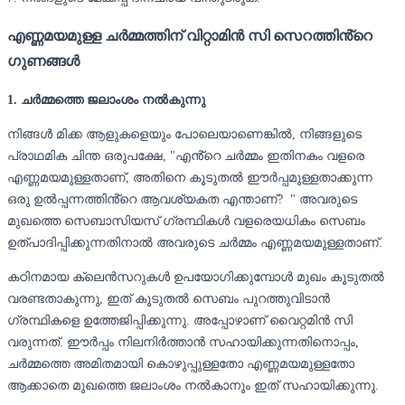
എണ്ണമയമുള്ള ചർമ്മത്തിന് വിറ്റാമിൻ സി സെറത്തിൻ്റെ
ഗുണങ്ങൾ
1. ചർമ്മത്തെ ജലാംശം നൽകുന്നു
നിങ്ങൾ മിക്ക ആളുകളെയും പോലെയാണെങ്കിൽ, നിങ്ങളുടെ
പ്രാഥമിക ചിന്ത ഒരുപക്ഷേ, "എൻ്റെ ചർമ്മം ഇതിനകം വളരെ
എണ്ണമയമുള്ളതാണ്, അതിനെ കൂടുതൽ ഈർപ്പമുള്ളതാക്കുന്ന
ഒരു ഉൽപ്പന്നത്തിൻ്റെ ആവശ്യകത എന്താണ്? " അവരുടെ
മുഖത്തെ സെബാസിയസ് ഗ്രന്ഥികൾ വളരെയധികം സെബം
ഉത്പാദിപ്പിക്കുന്നതിനാൽ അവരുടെ ചർമ്മം എണ്ണമയമുള്ളതാണ്.
കഠിനമായ ക്ലെൻസറുകൾ ഉപയോഗിക്കുമ്പോൾ മുഖം കൂടുതൽ
വരണ്ടതാകുന്നു, ഇത് കൂടുതൽ സെബം പുറത്തുവിടാൻ
ഗ്രന്ഥികളെ ഉത്തേജിപ്പിക്കുന്നു. അപ്പോഴാണ് വൈറ്റമിൻ സി
വരുന്നത്. ഈർപ്പം നിലനിർത്താൻ സഹായിക്കുന്നതിനൊപ്പം,
ചർമ്മത്തെ അമിതമായി കൊഴുപ്പുള്ളതോ എണ്ണമയമുള്ളതോ
ആക്കാതെ മുഖത്തെ ജലാംശം നൽകാനും ഇത് സഹായിക്കുന്നു.