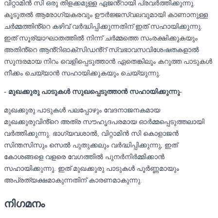
വിറ്റാമിൻ സി ഒരു തിളക്കമുള്ള ഏജൻ്റായി പ്രവർത്തിക്കുന്നു.
കൂടുതൽ ആരോഗ്യകരവും ഊർജ്ജസ്വലവുമായി കാണാനുള്ള
ചർമ്മത്തിൻ്റെ കഴിവ് വർദ്ധിപ്പിക്കുന്നതിന് ഇത് സഹായിക്കുന്നു.
ഇത് സൂര്യാഘാതത്തിൽ നിന്ന് ചർമ്മത്തെ സംരക്ഷിക്കുകയും
അതിൻ്റെ ആൻ്റിഓക്‌സിഡൻ്റ് സ്വഭാവസവിശേഷതകളാൽ
സുന്ദരമായ നിറം വെളിപ്പെടുത്താൻ ഏതെങ്കിലും കറുത്ത പാടുകൾ
നീക്കം ചെയ്യാൻ സഹായിക്കുകയും ചെയ്യുന്നു.
- മുഖക്കുരു പാടുകൾ സുഖപ്പെടുത്താൻ സഹായിക്കുന്നു-
മുഖക്കുരു പാടുകൾ പലപ്പോഴും വേദനാജനകമായ
മുഖക്കുരുവിൻ്റെ അത്ര സൗഹൃദപരമായ ഓർമ്മപ്പെടുത്തലായി
വർത്തിക്കുന്നു. ഭാഗ്യവശാൽ, വിറ്റാമിൻ സി കൊളാജൻ
സിന്തസിസും സെൽ പുതുക്കലും വർദ്ധിപ്പിക്കുന്നു, ഇത്
കോശങ്ങളെ വളരെ വേഗത്തിൽ പുനർനിർമ്മിക്കാൻ
സഹായിക്കുന്നു. ഇത് മുഖക്കുരു പാടുകൾ പൂർണ്ണമായും
അപ്രത്യക്ഷമാകുന്നതിന് കാരണമാകുന്നു.
നിഗമനം