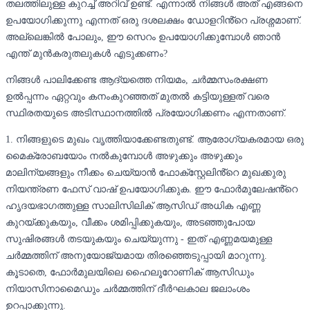
തലത്തിലുള്ള കുറച്ച് അറിവ് ഉണ്ട്. എന്നാൽ നിങ്ങൾ അത് എങ്ങനെ
ഉപയോഗിക്കുന്നു എന്നത് ഒരു ദശലക്ഷം ഡോളറിൻ്റെ പ്രശ്നമാണ്.
അല്ലെങ്കിൽ പോലും, ഈ സെറം ഉപയോഗിക്കുമ്പോൾ ഞാൻ
എന്ത് മുൻകരുതലുകൾ എടുക്കണം?
നിങ്ങൾ പാലിക്കേണ്ട ആദ്യത്തെ നിയമം, ചർമ്മസംരക്ഷണ
ഉൽപ്പന്നം ഏറ്റവും കനംകുറഞ്ഞത് മുതൽ കട്ടിയുള്ളത് വരെ
സ്ഥിരതയുടെ അടിസ്ഥാനത്തിൽ പ്രയോഗിക്കണം എന്നതാണ്.
1. നിങ്ങളുടെ മുഖം വൃത്തിയാക്കേണ്ടതുണ്ട്. ആരോഗ്യകരമായ ഒരു
മൈക്രോബയോം നൽകുമ്പോൾ അഴുക്കും അഴുക്കും
മാലിന്യങ്ങളും നീക്കം ചെയ്യാൻ ഫോക്സ്റ്റേലിൻ്റെ മുഖക്കുരു
നിയന്ത്രണ ഫേസ് വാഷ് ഉപയോഗിക്കുക. ഈ ഫോർമുലേഷൻ്റെ
ഹൃദയഭാഗത്തുള്ള സാലിസിലിക് ആസിഡ് അധിക എണ്ണ
കുറയ്ക്കുകയും, വീക്കം ശമിപ്പിക്കുകയും, അടഞ്ഞുപോയ
സുഷിരങ്ങൾ തടയുകയും ചെയ്യുന്നു - ഇത് എണ്ണമയമുള്ള
ചർമ്മത്തിന് അനുയോജ്യമായ തിരഞ്ഞെടുപ്പായി മാറുന്നു.
കൂടാതെ, ഫോർമുലയിലെ ഹൈലൂറോണിക് ആസിഡും
നിയാസിനാമൈഡും ചർമ്മത്തിന് ദീർഘകാല ജലാംശം
ഉറപ്പാക്കുന്നു.