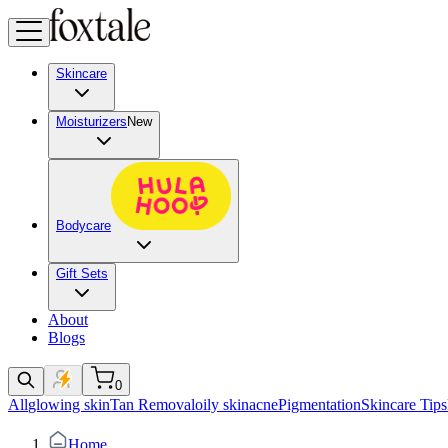
Skincare
Moisturizers
New
Bodycare
Gift Sets
About
Blogs
0
All
glowing skin
Tan Removal
oily skin
acne
Pigmentation
Skincare Tips
Home