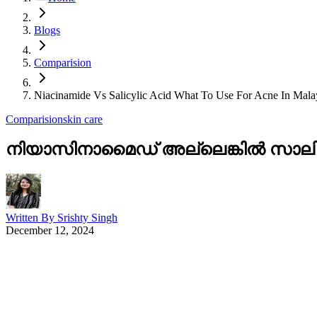
Blogs
Comparision
Niacinamide Vs Salicylic Acid What To Use For Acne In Mal
Comparision
skin care
നിയാസിനാമൈഡ് അല്ലെങ്കിൽ സാലിസ
Written By
Srishty Singh
December 12, 2024