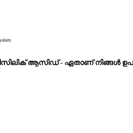
ayalam
ിലിക് ആസിഡ് - ഏതാണ് നിങ്ങൾ ഉപയ