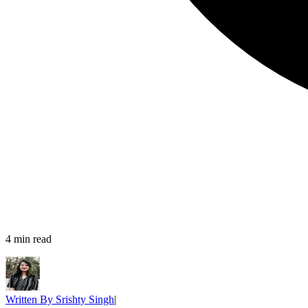
4
min read
Written By
Srishty Singh
|