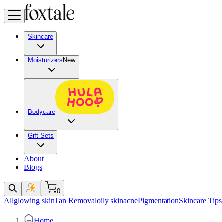
Skincare
Moisturizers
New
Bodycare
Gift Sets
About
Blogs
0
All
glowing skin
Tan Removal
oily skin
acne
Pigmentation
Skincare Tips
Home