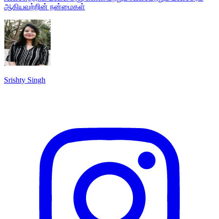
ஆகியவற்றின் நன்மைகள்
Srishty Singh