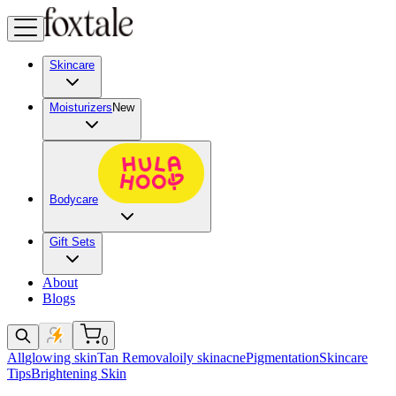
Skincare
Moisturizers
New
Bodycare
Gift Sets
About
Blogs
0
All
glowing skin
Tan Removal
oily skin
acne
Pigmentation
Skincare
Tips
Brightening Skin