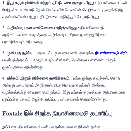
1. இது கரும்புள்ளிகள் மற்றும் திட்டுகளை குறைக்கிறது :
நியாசினமைட்டின்
மேற்பூச்சு பயன்பாடு தோல் செல்களில் மெலனின் செறிவைக் குறைக்கிறது -
கரும்புள்ளிகள் மற்றும் திட்டுகளை எதிர்த்துப் போராடுகிறது.
2. அதிகப்படியான எண்ணெயை உறிஞ்சுகிறது :
நியாசினமைடு
அதிகப்படியான சருமத்தை அழிக்கவும், சீரான நுண்ணுயிரியை
பராமரிக்கவும் சரியானது.
3. முகப்பரு தடுப்பு :
அடைபட்ட துளைகளைக் குறைக்க
நியாசினமைடு சீரம்
பயன்படுத்தவும் , மேலும் கரும்புள்ளிகள், வெள்ளை புள்ளிகள் மற்றும்
முகப்பருவை தடுக்கிறது.
4. வீக்கம் மற்றும் எரிச்சலை தணிக்கவும் :
உங்களுக்கு சிவத்தல், சொறி
அல்லது படை நோய் இருந்தால், நியாசினமைடு உங்கள் அன்றாட
வழக்கத்திற்கு சரியான பொருத்தம். இது உங்கள் சருமத்தை அதிவேகமாக
புதுப்பிக்க உதவும் அழற்சி எதிர்ப்பு பண்புகளைக் கொண்டுள்ளது.
Foxtale இல் சிறந்த நியாசினமைடு தயாரிப்பு
இப்போது நியாசினமைட்டின் பல நன்மைகளை நீங்கள் நன்கு