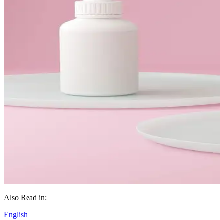
Also Read in:
English