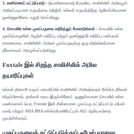
3. எண்ணெய் கட்டுப்பாடு :
நியாசினாமைடு போலவே, சாலிசிலிக் அமிலமும்
அதிகப்படியான சருமத்தை உறிஞ்சி, உங்கள் சருமத்திற்கு ஆரோக்கியமான
நுண்ணுயிரியை உறுதி செய்கிறது.
4. செயலில் உள்ள முகப்பருவை எதிர்த்துப் போராடுங்கள் :
செயலில் உள்ள
மூலப்பொருளின் அழற்சி எதிர்ப்பு மற்றும் நுண்ணுயிர் எதிர்ப்பு பண்புகள்
காரணமாக, சாலிசிலிக் அமிலம் முகப்பருவுக்கு ஒரு விதிவிலக்கான
தீர்வாகவும் அழைக்கப்படுகிறது.
Foxtale இல் சிறந்த சாலிசிலிக் அமில
தயாரிப்புகள்
உங்கள் தினசரி சருமப் பராமரிப்பில் சாலிசிலிக் அமிலத்தைச் சேர்க்க நீங்கள்
விரும்பினால், நாங்கள் உதவ இருக்கிறோம். நுணுக்கமான செயலில் உள்ள
பலன்களைப் பெற, Foxtale இன் சின்னமான முகப்பரு கட்டுப்பாட்டு ஃபேஸ்
வாஷ் மற்றும் AHA BHA எக்ஸ்ஃபோலியேட்டிங் சீரம் ஆகியவற்றை
முயற்சிக்கவும்.
முகப்பருவைக் கட்டுப்படுத்தும் ஃபேஸ் வாஷை