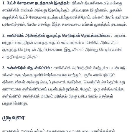
1. பேட்ச் சோதனை நடத்தாமல் இருத்தல்:
நீங்கள் நியாசினமைடு அல்லது
சாலிசிலிக் அமிலம் அல்லது இரண்டிற்கும் புதியவராக இருந்தால், முதலில்
கழுத்தில் பேட்ச் சோதனை நடத்த பரிந்துரைக்கிறோம். உங்கள் தோல் நன்றாக
பதிலளித்தால், மேலே சென்று இந்த கலவையை உங்கள் முகத்தில் தடவவும்.
2. சாலிசிலிக் அமிலத்தின் குறைந்த செறிவுடன் தொடங்கவில்லை :
வறண்ட
மற்றும் உணர்திறன் வாய்ந்த சருமம் உள்ளவர்கள் சாலிசிலிக் அமில சீரம்
குறைந்த செறிவுடன் ஆரம்பிக்கலாம். இது வீக்கம் அல்லது வெடிப்புகளின்
சாத்தியத்தை நீக்கும்.
3. சன்ஸ்கிரீன் மீது ஸ்கிம்பிங் :
சாலிசிலிக் அமிலத்தின் மேற்பூச்சு பயன்பாடு
உங்கள் சருமத்தை ஒளிச்சேர்க்கையாக மாற்றும். சூரியனால் ஏற்படும்
தீக்காயங்கள் அல்லது வெடிப்புகளைத் தவிர்க்க, வெளியில் செல்லும்போது
தாராளமாக சன்ஸ்கிரீனைப் பயன்படுத்துங்கள். மேலும், ஒரு சக்திவாய்ந்த
சன்ஸ்கிரீன் சாலிசிலிக் அமிலம் உரித்தல் பிறகு புதிய தோல் செல்கள்
பாதுகாக்கிறது.
முடிவுரை
சாலிசிலிக் அமிலம் மற்றும் நியாசினமைடு ஆகியவை சொர்க்கத்தில்