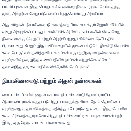
பராமரிப்புக்கான இந்த பொருட்களில் ஒன்றை நீங்கள் முடிவு செய்வதற்கு
முன், அவற்றின் வேறுபாடுகளைப் புரிந்துகொள்வது அவசியம்.
அது சரிதான். நியாசினமைடு சருமத்தை பிரகாசமாக்கும் ஹோலி கிரெயில்
என்று அழைக்கப்பட்டாலும், சாலிசிலிக் அமிலம் முகப்பருவின் வெவ்வேறு
நிலைகளுக்கு (அழற்சி மற்றும் அழற்சியற்றது) சிகிச்சை அளிப்பதில்
பிரபலமானது. மேலும் இது பனிப்பாறையின் முனை மட்டுமே. இரண்டு செயலில்
உள்ள பொருட்கள் தனித்தனியாக உங்கள் சருமத்திற்கு பல நன்மைகளை
வழங்குகின்றன, இந்த வலைப்பதிவில் நாங்கள் கற்றுக்கொள்வோம்.
தகவலறிந்த முடிவை எடுக்க ஸ்க்ரோலிங் செய்யுங்கள்.
நியாசினமைடு மற்றும் அதன் நன்மைகள்
வைட்டமின் பி3யின் ஒரு வடிவமான நியாசினமைடு தோல் பராமரிப்பு
ஆல்ரவுண்டராகக் கருதப்படுகிறது. பயனருக்கு சீரான தோல் தொனியை
வழங்குவது முதல் வீக்கத்தை எதிர்த்துப் போராடுவது வரை - இந்த செயலில்
உள்ள அனைத்தையும் செய்கிறது. நியாசினமைட்டின் பல நன்மைகள் பற்றி
இங்கு ஒரு நெருக்கமான பார்வை உள்ளது.