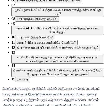
06
Foxtale இல் சிறந்த சாலிசிலிக் அமில தயாரிப்புகள்
07
முகப்பருவைக் கட்டுப்படுத்தும் ஃபேஸ் வாஷை தனித்து நிற்க வைப்பது
எது?
08
யார் அதை பயன்படுத்த முடியும்?
09
எங்கள் AHA BHA எக்ஸ்ஃபோலியேட்டிங் சீரம் தனித்து நிற்க என்ன
செய்கிறது?
10
யார் பயன்படுத்த வேண்டும்?
11
ஆனால் நீங்கள் எதைப் பயன்படுத்த வேண்டும்?
12
நியாசினமைடு மற்றும் சாலிசிலிக் அமிலத்தை அடுக்குவது எப்படி?
13
சாலிசிலிக் அமிலம் மற்றும் நியாசினமைடு ஆகியவற்றை ஒன்றாகப்
பயன்படுத்துவதன் சாத்தியமான பக்க விளைவுகள்
14
நியாசினாமைடு மற்றும் சாலிசிலிக் அமிலத்தை ஒன்றாகப் பயன்படுத்தும்
போது தவிர்க்க வேண்டிய பொதுவான தவறுகள்?
15
முடிவுரை
நியாசினமைடு மற்றும் சாலிசிலிக் அமிலம் ஆகியவை பல தோல் பராமரிப்புப்
பொருட்களில் உள்ள இரண்டு செயலில் உள்ள பொருட்கள் ஆகும். தினசரி
முகத்தை சுத்தப்படுத்திகள் முதல் அதிக செயல்திறன் கொண்ட சீரம்கள்
மற்றும் இடையில் உள்ள அனைத்தும்! ஆனால் உங்கள் தினசரி தோல்