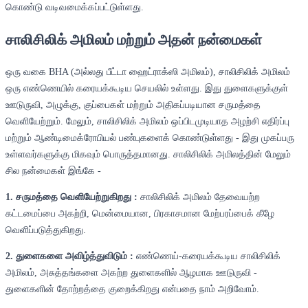
கொண்டு வடிவமைக்கப்பட்டுள்ளது.
சாலிசிலிக் அமிலம் மற்றும் அதன் நன்மைகள்
ஒரு வகை BHA (அல்லது பீட்டா ஹைட்ராக்ஸி அமிலம்), சாலிசிலிக் அமிலம்
ஒரு எண்ணெயில் கரையக்கூடிய செயலில் உள்ளது. இது துளைகளுக்குள்
ஊடுருவி, அழுக்கு, குப்பைகள் மற்றும் அதிகப்படியான சருமத்தை
வெளியேற்றும். மேலும், சாலிசிலிக் அமிலம் ஒப்பிடமுடியாத அழற்சி எதிர்ப்பு
மற்றும் ஆண்டிமைக்ரோபியல் பண்புகளைக் கொண்டுள்ளது - இது முகப்பரு
உள்ளவர்களுக்கு மிகவும் பொருத்தமானது. சாலிசிலிக் அமிலத்தின் மேலும்
சில நன்மைகள் இங்கே -
1. சருமத்தை வெளியேற்றுகிறது :
சாலிசிலிக் அமிலம் தேவையற்ற
கட்டமைப்பை அகற்றி, மென்மையான, பிரகாசமான மேற்பரப்பைக் கீழே
வெளிப்படுத்துகிறது.
2. துளைகளை அவிழ்த்துவிடும் :
எண்ணெய்-கரையக்கூடிய சாலிசிலிக்
அமிலம், அசுத்தங்களை அகற்ற துளைகளில் ஆழமாக ஊடுருவி -
துளைகளின் தோற்றத்தை குறைக்கிறது என்பதை நாம் அறிவோம்.