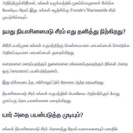
அறிந்திருக்கிறீர்கள், உங்கள் வழக்கத்தில் மூலப்பொருளைச் சேர்க்க
வேண்டிய நேரம் இது. உங்கள் சுழற்சிக்கு Foxtale's Niacinamide சீரம்
முயற்சிக்கவும்.
நமது நியாசினமைடு சீரம் எது தனித்து நிற்கிறது?
கிரீமி ஃபார்முலா உங்கள் சருமத்திற்கு மென்மையான பளபளப்பைக் கொடுக்க
அதிகப்படியான பளபளப்பைக் குறைக்கிறது
கறைகளை மறைப்பதற்கும் துளைகளை மங்கலாக்குவதற்கும் நீங்கள் அதை
ஒரு ப்ரைமராகப் பயன்படுத்தலாம்.
இது வீக்கமடைந்த, எரிச்சலூட்டும் தோலை ஆற்ற உதவுகிறது.
நியாசினமைடு சீரம் உங்கள் சருமத்தின் பொலிவை அதிகரிக்கும் போது
முகப்பரு அடையாளங்களை மறைக்கிறது.
யார் அதை பயன்படுத்த முடியும்?
எங்கள் நியாசினமைடு சீரம் அனைத்து தோல் வகைகளையும் மனதில்