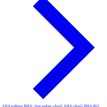
AHA எதிராக BHA: அது என்ன மற்றும் AHA மற்றும் BHA சீரம்