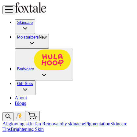
Skincare
Moisturizers
New
Bodycare
Gift Sets
About
Blogs
0
All
glowing skin
Tan Removal
oily skin
acne
Pigmentation
Skincare
Tips
Brightening Skin