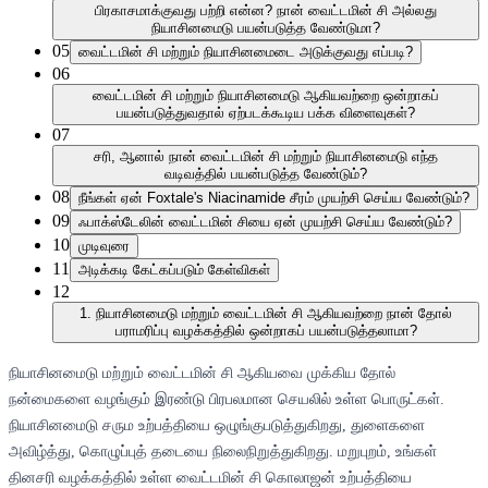
பிரகாசமாக்குவது பற்றி என்ன? நான் வைட்டமின் சி அல்லது
நியாசினமைடு பயன்படுத்த வேண்டுமா?
05
வைட்டமின் சி மற்றும் நியாசினமைடை அடுக்குவது எப்படி?
06
வைட்டமின் சி மற்றும் நியாசினமைடு ஆகியவற்றை ஒன்றாகப்
பயன்படுத்துவதால் ஏற்படக்கூடிய பக்க விளைவுகள்?
07
சரி, ஆனால் நான் வைட்டமின் சி மற்றும் நியாசினமைடு எந்த
வடிவத்தில் பயன்படுத்த வேண்டும்?
08
நீங்கள் ஏன் Foxtale's Niacinamide சீரம் முயற்சி செய்ய வேண்டும்?
09
ஃபாக்ஸ்டேலின் வைட்டமின் சியை ஏன் முயற்சி செய்ய வேண்டும்?
10
முடிவுரை
11
அடிக்கடி கேட்கப்படும் கேள்விகள்
12
1. நியாசினமைடு மற்றும் வைட்டமின் சி ஆகியவற்றை நான் தோல்
பராமரிப்பு வழக்கத்தில் ஒன்றாகப் பயன்படுத்தலாமா?
நியாசினமைடு மற்றும் வைட்டமின் சி ஆகியவை முக்கிய தோல்
நன்மைகளை வழங்கும் இரண்டு பிரபலமான செயலில் உள்ள பொருட்கள்.
நியாசினமைடு சரும உற்பத்தியை ஒழுங்குபடுத்துகிறது, துளைகளை
அவிழ்த்து, கொழுப்புத் தடையை நிலைநிறுத்துகிறது. மறுபுறம், உங்கள்
தினசரி வழக்கத்தில் உள்ள வைட்டமின் சி கொலாஜன் உற்பத்தியை