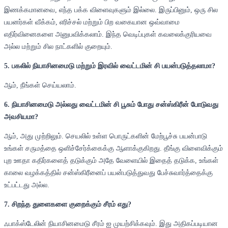
இணக்கமானவை, எந்த பக்க விளைவுகளும் இல்லை. இருப்பினும், ஒரு சில
பயனர்கள் வீக்கம், எரிச்சல் மற்றும் பிற வகையான ஒவ்வாமை
எதிர்வினைகளை அனுபவிக்கலாம். இந்த வெடிப்புகள் கவலைக்குரியவை
அல்ல மற்றும் சில நாட்களில் குறையும்.
5. பகலில் நியாசினமைடு மற்றும் இரவில் வைட்டமின் சி பயன்படுத்தலாமா?
ஆம், நீங்கள் செய்யலாம்.
6. நியாசினமைடு அல்லது வைட்டமின் சி பூசும் போது சன்ஸ்கிரீன் போடுவது
அவசியமா?
ஆம், அது முற்றிலும். செயலில் உள்ள பொருட்களின் மேற்பூச்சு பயன்பாடு
உங்கள் சருமத்தை ஒளிச்சேர்க்கைக்கு ஆளாக்குகிறது. தீங்கு விளைவிக்கும்
புற ஊதா கதிர்களைத் தடுக்கும் அதே வேளையில் இதைத் தடுக்க, உங்கள்
காலை வழக்கத்தில் சன்ஸ்கிரீனைப் பயன்படுத்துவது பேச்சுவார்த்தைக்கு
உட்பட்டது அல்ல.
7. சிறந்த துளைகளை குறைக்கும் சீரம் எது?
ஃபாக்ஸ்டேலின் நியாசினமைடு சீரம் ஐ முயற்சிக்கவும். இது அதிகப்படியான