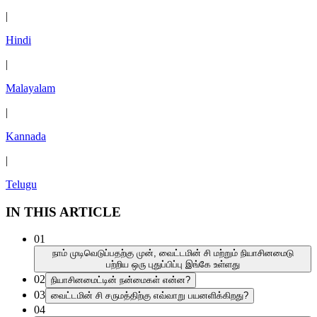
|
Hindi
|
Malayalam
|
Kannada
|
Telugu
IN THIS ARTICLE
01
நாம் முடிவெடுப்பதற்கு முன், வைட்டமின் சி மற்றும் நியாசினமைடு
பற்றிய ஒரு புதுப்பிப்பு இங்கே உள்ளது
02
நியாசினமைட்டின் நன்மைகள் என்ன?
03
வைட்டமின் சி சருமத்திற்கு எவ்வாறு பயனளிக்கிறது?
04