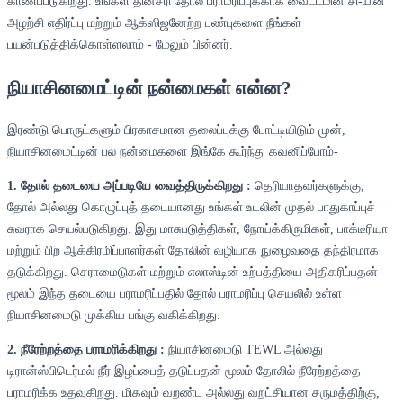
காணப்படுகிறது. உங்கள் தினசரி தோல் பராமரிப்புக்காக வைட்டமின் சி-யின்
அழற்சி எதிர்ப்பு மற்றும் ஆக்ஸிஜனேற்ற பண்புகளை நீங்கள்
பயன்படுத்திக்கொள்ளலாம் - மேலும் பின்னர்.
நியாசினமைட்டின் நன்மைகள் என்ன?
இரண்டு பொருட்களும் பிரகாசமான தலைப்புக்கு போட்டியிடும் முன்,
நியாசினமைட்டின் பல நன்மைகளை இங்கே கூர்ந்து கவனிப்போம்-
1. தோல் தடையை அப்படியே வைத்திருக்கிறது :
தெரியாதவர்களுக்கு,
தோல் அல்லது கொழுப்புத் தடையானது உங்கள் உடலின் முதல் பாதுகாப்புச்
சுவராக செயல்படுகிறது. இது மாசுபடுத்திகள், நோய்க்கிருமிகள், பாக்டீரியா
மற்றும் பிற ஆக்கிரமிப்பாளர்கள் தோலின் வழியாக நுழைவதை தந்திரமாக
தடுக்கிறது. செராமைடுகள் மற்றும் எலாஸ்டின் உற்பத்தியை அதிகரிப்பதன்
மூலம் இந்த தடையை பராமரிப்பதில் தோல் பராமரிப்பு செயலில் உள்ள
நியாசினமைடு முக்கிய பங்கு வகிக்கிறது.
2. நீரேற்றத்தை பராமரிக்கிறது :
நியாசினமைடு TEWL அல்லது
டிரான்ஸ்பிடெர்மல் நீர் இழப்பைத் தடுப்பதன் மூலம் தோலில் நீரேற்றத்தை
பராமரிக்க உதவுகிறது. மிகவும் வறண்ட அல்லது வறட்சியான சருமத்திற்கு,