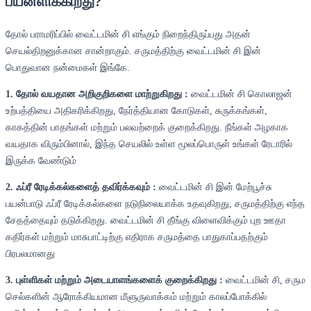
பயனளிக்கிறது?
தோல் பராமரிப்பில் வைட்டமின் சி எங்கும் நிறைந்திருப்பது அதன்
செயல்திறனுக்கான சான்றாகும். சருமத்திற்கு வைட்டமின் சி இன்
பொதுவான நன்மைகள் இங்கே.
1. தோல் வயதான அறிகுறிகளை மாற்றுகிறது :
வைட்டமின் சி கொலாஜன்
உற்பத்தியை அதிகரிக்கிறது, நேர்த்தியான கோடுகள், சுருக்கங்கள்,
காகத்தின் பாதங்கள் மற்றும் பலவற்றைக் குறைக்கிறது. நீங்கள் அழகாக
வயதாக விரும்பினால், இந்த செயலில் உள்ள மூலப்பொருள் உங்கள் ரேடாரில்
இருக்க வேண்டும்
2. ஃப்ரீ ரேடிக்கல்களைத் தவிர்க்கவும் :
வைட்டமின் சி இன் மேற்பூச்சு
பயன்பாடு ஃப்ரீ ரேடிக்கல்களை நடுநிலையாக்க உதவுகிறது, சருமத்திற்கு எந்த
சேதத்தையும் தடுக்கிறது. வைட்டமின் சி தீங்கு விளைவிக்கும் புற ஊதா
கதிர்கள் மற்றும் மாசுபாட்டிற்கு எதிராக சருமத்தை பாதுகாப்பதற்கும்
பிரபலமானது
3. புள்ளிகள் மற்றும் அடையாளங்களைக் குறைக்கிறது :
வைட்டமின் சி, சரும
செல்களின் ஆரோக்கியமான மீளுருவாக்கம் மற்றும் காலப்போக்கில்