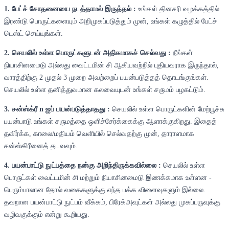
1. பேட்ச் சோதனையை நடத்தாமல் இருத்தல் :
உங்கள் தினசரி வழக்கத்தில்
இரண்டு பொருட்களையும் அறிமுகப்படுத்தும் முன், உங்கள் கழுத்தில் பேட்ச்
டெஸ்ட் செய்யுங்கள்.
2. செயலில் உள்ள பொருட்களுடன் அதிகமாகச் செல்வது :
நீங்கள்
நியாசினமைடு அல்லது வைட்டமின் சி ஆகியவற்றில் புதியவராக இருந்தால்,
வாரத்திற்கு 2 முதல் 3 முறை அவற்றைப் பயன்படுத்தத் தொடங்குங்கள்.
செயலில் உள்ள தனித்துவமான கலவையுடன் உங்கள் சருமம் பழகட்டும்.
3. சன்ஸ்க்ரீ n ஐப் பயன்படுத்தாதது :
செயலில் உள்ள பொருட்களின் மேற்பூச்சு
பயன்பாடு உங்கள் சருமத்தை ஒளிச்சேர்க்கைக்கு ஆளாக்குகிறது. இதைத்
தவிர்க்க, காலை/மதியம் வெளியில் செல்வதற்கு முன், தாராளமாக
சன்ஸ்கிரீனைத் தடவவும்.
4. பயன்பாட்டு நுட்பத்தை நன்கு அறிந்திருக்கவில்லை :
செயலில் உள்ள
பொருட்கள் வைட்டமின் சி மற்றும் நியாசினமைடு இணக்கமாக உள்ளன -
பெரும்பாலான தோல் வகைகளுக்கு எந்த பக்க விளைவுகளும் இல்லை.
தவறான பயன்பாட்டு நுட்பம் வீக்கம், பிரேக்அவுட்கள் அல்லது முகப்பருவுக்கு
வழிவகுக்கும் என்று கூறியது.