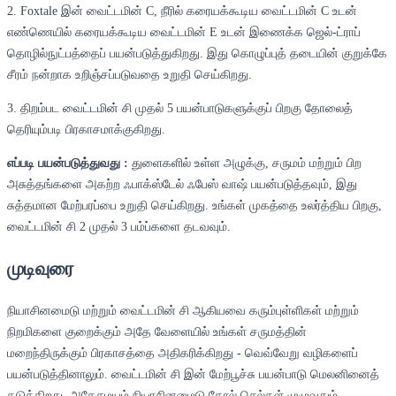
2. Foxtale இன் வைட்டமின் C, நீரில் கரையக்கூடிய வைட்டமின் C உடன்
எண்ணெயில் கரையக்கூடிய வைட்டமின் E உடன் இணைக்க ஜெல்-ட்ராப்
தொழில்நுட்பத்தைப் பயன்படுத்துகிறது. இது கொழுப்புத் தடையின் குறுக்கே
சீரம் நன்றாக உறிஞ்சப்படுவதை உறுதி செய்கிறது.
3. திறம்பட வைட்டமின் சி முதல் 5 பயன்பாடுகளுக்குப் பிறகு தோலைத்
தெரியும்படி பிரகாசமாக்குகிறது.
எப்படி பயன்படுத்துவது :
துளைகளில் உள்ள அழுக்கு, சருமம் மற்றும் பிற
அசுத்தங்களை அகற்ற ஃபாக்ஸ்டேல் ஃபேஸ் வாஷ் பயன்படுத்தவும், இது
சுத்தமான மேற்பரப்பை உறுதி செய்கிறது. உங்கள் முகத்தை உலர்த்திய பிறகு,
வைட்டமின் சி 2 முதல் 3 பம்ப்களை தடவவும்.
முடிவுரை
நியாசினமைடு மற்றும் வைட்டமின் சி ஆகியவை கரும்புள்ளிகள் மற்றும்
நிறமிகளை குறைக்கும் அதே வேளையில் உங்கள் சருமத்தின்
மறைந்திருக்கும் பிரகாசத்தை அதிகரிக்கிறது - வெவ்வேறு வழிகளைப்
பயன்படுத்தினாலும். வைட்டமின் சி இன் மேற்பூச்சு பயன்பாடு மெலனினைத்
தடுக்கிறது, அதேசமயம் நியாசினமைடு தோல் செல்கள் முழுவதும்