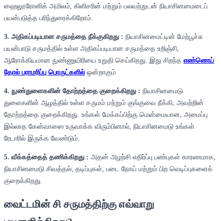
ஹைலூரோனிக் அமிலம், கிளிசரின் மற்றும் பலவற்றுடன் நியாசினமைடைப்
பயன்படுத்த பரிந்துரைக்கிறோம்.
3. அதிகப்படியான சருமத்தை நீக்குகிறது :
நியாசினமைட்டின் மேற்பூச்சு
பயன்பாடு சருமத்தில் உள்ள அதிகப்படியான சருமத்தை உறிஞ்சி,
ஆரோக்கியமான நுண்ணுயிரியை உறுதி செய்கிறது. இது சிறந்த
எண்ணெய்
தோல் பராமரிப்பு பொருட்களில்
ஒன்றாகும்
4. நுண்துளைகளின் தோற்றத்தை குறைக்கிறது :
நியாசினமைடு
துளைகளின் ஆழத்தில் உள்ள சருமம் மற்றும் குங்குவை நீக்கி, அவற்றின்
தோற்றத்தை குறைக்கிறது. உங்கள் மேக்கப்பிற்கு மென்மையான, அமைப்பு
இல்லாத கேன்வாஸை உருவாக்க விரும்பினால், நியாசினமைடு உங்கள்
ரேடாரில் இருக்க வேண்டும்.
5. வீக்கத்தைத் தணிக்கிறது :
அதன் அழற்சி எதிர்ப்பு பண்புகள் காரணமாக,
நியாசினமைடு சிவத்தல், தடிப்புகள், படை நோய் மற்றும் பிற வெடிப்புகளைக்
குறைக்கிறது.
வைட்டமின் சி சருமத்திற்கு எவ்வாறு