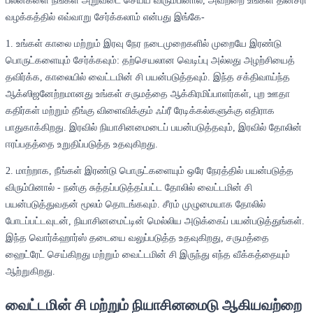
பலன்களை நீங்கள் அறுவடை செய்ய விரும்பினால், அவற்றை உங்கள் தினசரி
வழக்கத்தில் எவ்வாறு சேர்க்கலாம் என்பது இங்கே-
1. உங்கள் காலை மற்றும் இரவு நேர நடைமுறைகளில் முறையே இரண்டு
பொருட்களையும் சேர்க்கவும்: தற்செயலான வெடிப்பு அல்லது அழற்சியைத்
தவிர்க்க, காலையில் வைட்டமின் சி பயன்படுத்தவும். இந்த சக்திவாய்ந்த
ஆக்ஸிஜனேற்றமானது உங்கள் சருமத்தை ஆக்கிரமிப்பாளர்கள், புற ஊதா
கதிர்கள் மற்றும் தீங்கு விளைவிக்கும் ஃப்ரீ ரேடிக்கல்களுக்கு எதிராக
பாதுகாக்கிறது. இரவில் நியாசினமைடைப் பயன்படுத்தவும், இரவில் தோலின்
ஈரப்பதத்தை உறுதிப்படுத்த உதவுகிறது.
2. மாற்றாக, நீங்கள் இரண்டு பொருட்களையும் ஒரே நேரத்தில் பயன்படுத்த
விரும்பினால் - நன்கு சுத்தப்படுத்தப்பட்ட தோலில் வைட்டமின் சி
பயன்படுத்துவதன் மூலம் தொடங்கவும். சீரம் முழுமையாக தோலில்
போடப்பட்டவுடன், நியாசினமைட்டின் மெல்லிய அடுக்கைப் பயன்படுத்துங்கள்.
இந்த வொர்க்ஹார்ஸ் தடையை வலுப்படுத்த உதவுகிறது, சருமத்தை
ஹைட்ரேட் செய்கிறது மற்றும் வைட்டமின் சி இருந்து எந்த வீக்கத்தையும்
ஆற்றுகிறது.
வைட்டமின் சி மற்றும் நியாசினமைடு ஆகியவற்றை