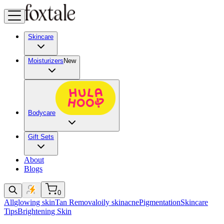
Skincare
Moisturizers
New
Bodycare
Gift Sets
About
Blogs
0
All
glowing skin
Tan Removal
oily skin
acne
Pigmentation
Skincare
Tips
Brightening Skin