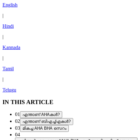
English
|
Hindi
|
Kannada
|
Tamil
|
Telugu
IN THIS ARTICLE
01
എന്താണ് AHAകൾ?
02
എന്താണ് ബിഎച്ച്എകൾ?
03
മികച്ച AHA BHA സെറം
04