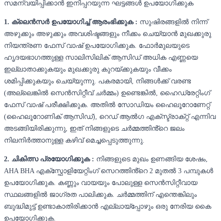
സമന്വയിപ്പിക്കാൻ ഇനിപ്പറയുന്ന ഘട്ടങ്ങൾ ഉപയോഗിക്കുക
1. ക്ലെൻസർ ഉപയോഗിച്ച് ആരംഭിക്കുക :
സുഷിരങ്ങളിൽ നിന്ന്
അഴുക്കും അഴുക്കും അവശിഷ്ടങ്ങളും നീക്കം ചെയ്യാൻ മുഖക്കുരു
നിയന്ത്രണ ഫേസ് വാഷ് ഉപയോഗിക്കുക. ഫോർമുലയുടെ
ഹൃദയഭാഗത്തുള്ള സാലിസിലിക് ആസിഡ് അധിക എണ്ണയെ
ഇല്ലാതാക്കുകയും മുഖക്കുരു കുറയ്ക്കുകയും വീക്കം
ശമിപ്പിക്കുകയും ചെയ്യുന്നു. പകരമായി, നിങ്ങൾക്ക് വരണ്ട
(അല്ലെങ്കിൽ സെൻസിറ്റീവ് ചർമ്മം) ഉണ്ടെങ്കിൽ, ഹൈഡ്രേറ്റിംഗ്
ഫേസ് വാഷ് പരീക്ഷിക്കുക. അതിൽ സോഡിയം ഹൈലൂറോണേറ്റ്
(ഹൈലൂറോണിക് ആസിഡ്), റെഡ് ആൽഗ എക്സ്ട്രാക്‌റ്റ് എന്നിവ
അടങ്ങിയിരിക്കുന്നു, ഇത് നിങ്ങളുടെ ചർമ്മത്തിൻ്റെ ജലം
നിലനിർത്താനുള്ള കഴിവ് മെച്ചപ്പെടുത്തുന്നു.
2. ചികിത്സ പ്രയോഗിക്കുക :
നിങ്ങളുടെ മുഖം ഉണങ്ങിയ ശേഷം,
AHA BHA എക്സ്ഫോളിയേറ്റിംഗ് സെറത്തിൻ്റെ 2 മുതൽ 3 പമ്പുകൾ
ഉപയോഗിക്കുക. കണ്ണും വായയും പോലുള്ള സെൻസിറ്റീവായ
സ്ഥലങ്ങളിൽ ജാഗ്രത പാലിക്കുക. ചർമ്മത്തിന് എന്തെങ്കിലും
ബുദ്ധിമുട്ട് ഉണ്ടാകാതിരിക്കാൻ എല്ലായ്പ്പോഴും ഒരു നേരിയ കൈ
ഉപയോഗിക്കുക.