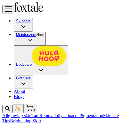
Skincare
Moisturizers
New
Bodycare
Gift Sets
About
Blogs
0
All
glowing skin
Tan Removal
oily skin
acne
Pigmentation
Skincare
Tips
Brightening Skin