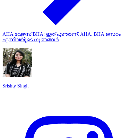
AHA വേഴ്സസ് BHA: ഇത് എന്താണ്, AHA, BHA സെറം
എന്നിവയുടെ ഗുണങ്ങൾ
Srishty Singh