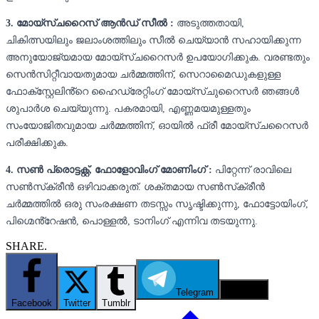
3. മോയ്സ്ചറൈസ് ആൻഡ് സീൽ :
അടുത്തതായി,
ചികിത്സയിലും ജലാംശത്തിലും സീൽ ചെയ്യാൻ സഹായിക്കുന്ന
അനുയോജ്യമായ മോയ്സ്ചറൈസർ ഉപയോഗിക്കുക. വരണ്ടതും
സെൻസിറ്റീവായതുമായ ചർമ്മത്തിന്, സെറാമൈഡുകളുള്ള
ഫോക്‌സ്റ്റേലിൻ്റെ ഹൈഡ്രേറ്റിംഗ് മോയ്‌സ്ചുറൈസർ ഞങ്ങൾ
ശുപാർശ ചെയ്യുന്നു. പകരമായി, എണ്ണമയമുള്ളതും
സംയോജിതവുമായ ചർമ്മത്തിന്, ഓയിൽ ഫ്രീ മോയ്സ്ചറൈസർ
പരീക്ഷിക്കുക.
4. സൺ പ്രൊട്ടക്റ്റ്, ഫോളോവിംഗ് മോണിംഗ് :
പിറ്റേന്ന് രാവിലെ
സൺസ്‌ക്രീൻ ഒഴിവാക്കരുത്. ശക്തമായ സൺസ്‌ക്രീൻ
ചർമ്മത്തിൽ ഒരു സംരക്ഷണ തടസ്സം സൃഷ്ടിക്കുന്നു, ഫോട്ടോയിംഗ്,
പിഗ്മെൻ്റേഷൻ, പൊള്ളൽ, ടാനിംഗ് എന്നിവ തടയുന്നു.
SHARE.
Telegram
Email
Facebook
Twitter
Tumblr