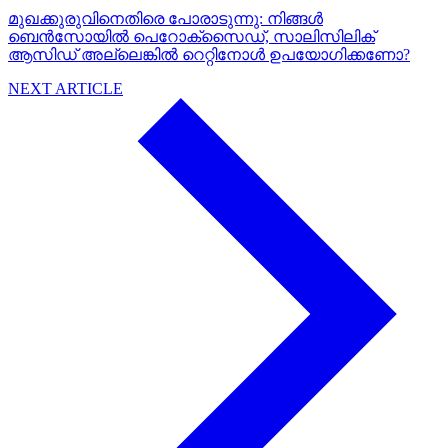
മുഖക്കുരുവിനെതിരെ പോരാടുന്നു: നിങ്ങൾ
ബെൻസോയിൽ പെറോക്സൈഡ്, സാലിസിലിക്
ആസിഡ് അല്ലെങ്കിൽ റെറ്റിനോൾ ഉപയോഗിക്കണോ?
NEXT ARTICLE