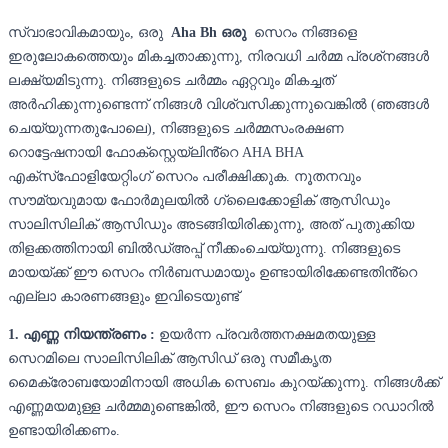
സ്വാഭാവികമായും, ഒരു
Aha Bh ഒരു
സെറം നിങ്ങളെ
ഇരുലോകത്തെയും മികച്ചതാക്കുന്നു, നിരവധി ചർമ്മ പ്രശ്‌നങ്ങൾ
ലക്ഷ്യമിടുന്നു. നിങ്ങളുടെ ചർമ്മം ഏറ്റവും മികച്ചത്
അർഹിക്കുന്നുണ്ടെന്ന് നിങ്ങൾ വിശ്വസിക്കുന്നുവെങ്കിൽ (ഞങ്ങൾ
ചെയ്യുന്നതുപോലെ), നിങ്ങളുടെ ചർമ്മസംരക്ഷണ
റൊട്ടേഷനായി ഫോക്‌സ്റ്റെയ്‌ലിൻ്റെ AHA BHA
എക്‌സ്‌ഫോളിയേറ്റിംഗ് സെറം പരീക്ഷിക്കുക. നൂതനവും
സൗമ്യവുമായ ഫോർമുലയിൽ ഗ്ലൈക്കോളിക് ആസിഡും
സാലിസിലിക് ആസിഡും അടങ്ങിയിരിക്കുന്നു, അത് പുതുക്കിയ
തിളക്കത്തിനായി ബിൽഡ്അപ്പ് നീക്കംചെയ്യുന്നു. നിങ്ങളുടെ
മായയ്ക്ക് ഈ സെറം നിർബന്ധമായും ഉണ്ടായിരിക്കേണ്ടതിൻ്റെ
എല്ലാ കാരണങ്ങളും ഇവിടെയുണ്ട്
1. എണ്ണ നിയന്ത്രണം :
ഉയർന്ന പ്രവർത്തനക്ഷമതയുള്ള
സെറമിലെ സാലിസിലിക് ആസിഡ് ഒരു സമീകൃത
മൈക്രോബയോമിനായി അധിക സെബം കുറയ്ക്കുന്നു. നിങ്ങൾക്ക്
എണ്ണമയമുള്ള ചർമ്മമുണ്ടെങ്കിൽ, ഈ സെറം നിങ്ങളുടെ റഡാറിൽ
ഉണ്ടായിരിക്കണം.