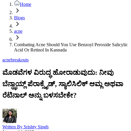
Home
Blogs
acne
Combating Acne Should You Use Benzoyl Peroxide Salicylic
Acid Or Retinol In Kannada
acne
breakouts
ಮೊಡವೆಗಳ ವಿರುದ್ಧ ಹೋರಾಡುವುದು: ನೀವು
ಬೆನ್ಝಾಯ್ಲ್ ಪೆರಾಕ್ಸೈಡ್, ಸ್ಯಾಲಿಸಿಲಿಕ್ ಆಮ್ಲ ಅಥವಾ
ರೆಟಿನಾಲ್ ಅನ್ನು ಬಳಸಬೇಕೇ?
Written By
Srishty Singh