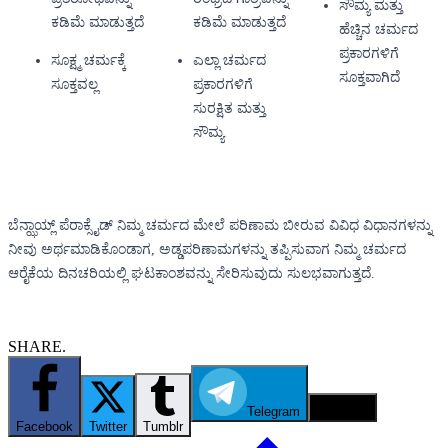
ಸೌಮ್ಯ ಮತ್ತು
ಕಡಿಮೆ ಮಾಡುತ್ತದೆ
ಕಡಿಮೆ ಮಾಡುತ್ತದೆ
ಹೆಚ್ಚಿನ ಚರ್ಮದ
ಪ್ರಕಾರಗಳಿಗೆ
ಸೂಕ್ಷ್ಮ ಚರ್ಮಕ್ಕೆ
ಎಲ್ಲಾ ಚರ್ಮದ
ಸೂಕ್ತವಾಗಿದೆ
ಸೂಕ್ತವಲ್ಲ
ಪ್ರಕಾರಗಳಿಗೆ
ಸುರಕ್ಷಿತ ಮತ್ತು
ಸೌಮ್ಯ
ಬೆನ್ಝಾಯ್ಲ್ ಪೆರಾಕ್ಸೈಡ್ ನಿಮ್ಮ ಚರ್ಮದ ಮೇಲೆ ಪರಿಣಾಮ ಬೀರುವ ವಿವಿಧ ವಿಧಾನಗಳನ್ನು
ನೀವು ಅರ್ಥಮಾಡಿಕೊಂಡಾಗ, ಅಡ್ಡಪರಿಣಾಮಗಳನ್ನು ತಪ್ಪಿಸುವಾಗ ನಿಮ್ಮ ಚರ್ಮದ
ಆರೈಕೆಯ ದಿನಚರಿಯಲ್ಲಿ ಘಟಕಾಂಶವನ್ನು ಸೇರಿಸುವುದು ಸುಲಭವಾಗುತ್ತದೆ.
SHARE.
Telegram
Email
Facebook
Twitter
Tumblr