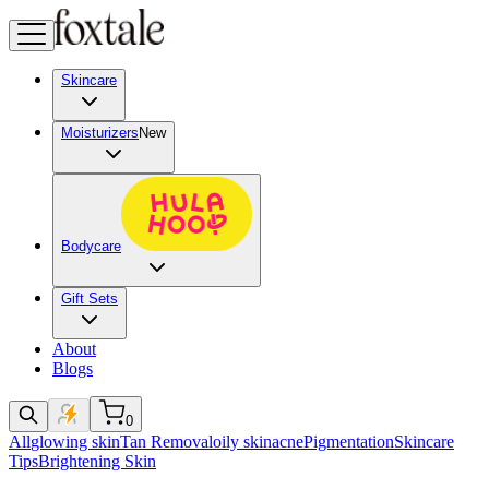
Skincare
Moisturizers
New
Bodycare
Gift Sets
About
Blogs
0
All
glowing skin
Tan Removal
oily skin
acne
Pigmentation
Skincare
Tips
Brightening Skin