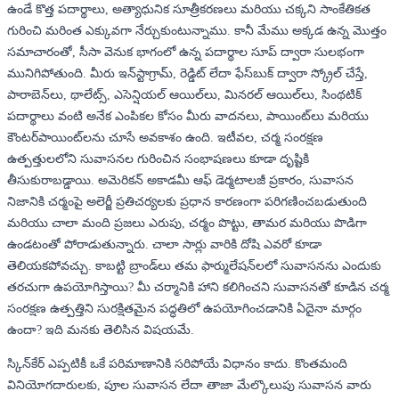
ఉండే కొత్త పదార్థాలు, అత్యాధునిక సూత్రీకరణలు మరియు చక్కని సాంకేతికత
గురించి మరింత ఎక్కువగా నేర్చుకుంటున్నాము. కానీ మేము అక్కడ ఉన్న మొత్తం
సమాచారంతో, సీసా వెనుక భాగంలో ఉన్న పదార్థాల సూప్ ద్వారా సులభంగా
మునిగిపోతుంది. మీరు ఇన్‌స్టాగ్రామ్, రెడ్డిట్ లేదా ఫేస్‌బుక్ ద్వారా స్క్రోల్ చేస్తే,
పారాబెన్‌లు, థాలేట్స్, ఎసెన్షియల్ ఆయిల్‌లు, మినరల్ ఆయిల్‌లు, సింథటిక్
పదార్థాలు వంటి అనేక ఎంపికల కోసం మీరు వాదనలు, పాయింట్‌లు మరియు
కౌంటర్‌పాయింట్‌లను చూసే అవకాశం ఉంది. ఇటీవల, చర్మ సంరక్షణ
ఉత్పత్తులలోని సువాసనల గురించిన సంభాషణలు కూడా దృష్టికి
తీసుకురాబడ్డాయి. అమెరికన్ అకాడమీ ఆఫ్ డెర్మటాలజీ ప్రకారం, సువాసన
నిజానికి చర్మంపై అలెర్జీ ప్రతిచర్యలకు ప్రధాన కారణంగా పరిగణించబడుతుంది
మరియు చాలా మంది ప్రజలు ఎరుపు, చర్మం పొట్టు, తామర మరియు పొడిగా
ఉండటంతో పోరాడుతున్నారు. చాలా సార్లు వారికి దోషి ఎవరో కూడా
తెలియకపోవచ్చు. కాబట్టి బ్రాండ్‌లు తమ ఫార్ములేషన్‌లలో సువాసనను ఎందుకు
తరచుగా ఉపయోగిస్తాయి? మీ చర్మానికి హాని కలిగించని సువాసనతో కూడిన చర్మ
సంరక్షణ ఉత్పత్తిని సురక్షితమైన పద్ధతిలో ఉపయోగించడానికి ఏదైనా మార్గం
ఉందా? ఇది మనకు తెలిసిన విషయమే.
స్కిన్‌కేర్ ఎప్పటికీ ఒకే పరిమాణానికి సరిపోయే విధానం కాదు. కొంతమంది
వినియోగదారులకు, పూల సువాసన లేదా తాజా మేల్కొలుపు సువాసన వారు