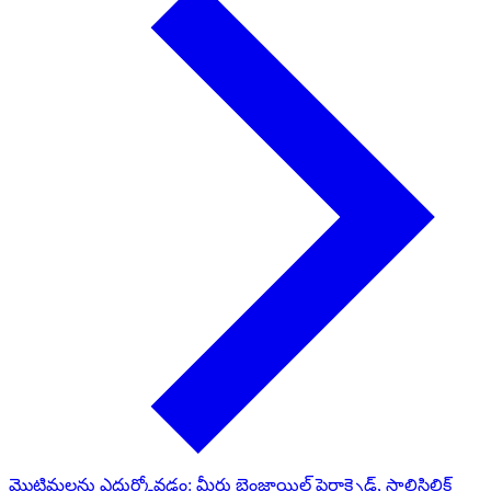
మొటిమలను ఎదుర్కోవడం: మీరు బెంజాయిల్ పెరాక్సైడ్, సాలిసిలిక్