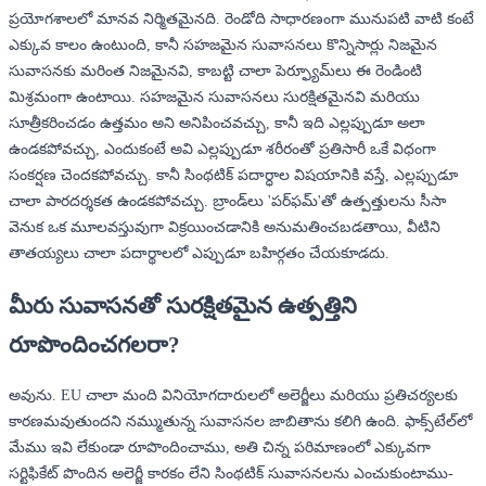
ప్రయోగశాలలో మానవ నిర్మితమైనది. రెండోది సాధారణంగా మునుపటి వాటి కంటే
ఎక్కువ కాలం ఉంటుంది, కానీ సహజమైన సువాసనలు కొన్నిసార్లు నిజమైన
సువాసనకు మరింత నిజమైనవి, కాబట్టి చాలా పెర్ఫ్యూమ్‌లు ఈ రెండింటి
మిశ్రమంగా ఉంటాయి. సహజమైన సువాసనలు సురక్షితమైనవి మరియు
సూత్రీకరించడం ఉత్తమం అని అనిపించవచ్చు, కానీ ఇది ఎల్లప్పుడూ అలా
ఉండకపోవచ్చు, ఎందుకంటే అవి ఎల్లప్పుడూ శరీరంతో ప్రతిసారీ ఒకే విధంగా
సంకర్షణ చెందకపోవచ్చు. కానీ సింథటిక్ పదార్ధాల విషయానికి వస్తే, ఎల్లప్పుడూ
చాలా పారదర్శకత ఉండకపోవచ్చు. బ్రాండ్‌లు 'పర్‌ఫమ్'తో ఉత్పత్తులను సీసా
వెనుక ఒక మూలవస్తువుగా విక్రయించడానికి అనుమతించబడతాయి, వీటిని
తాతయ్యలు చాలా పదార్థాలలో ఎప్పుడూ బహిర్గతం చేయకూడదు.
మీరు సువాసనతో సురక్షితమైన ఉత్పత్తిని
రూపొందించగలరా?
అవును. EU చాలా మంది వినియోగదారులలో అలెర్జీలు మరియు ప్రతిచర్యలకు
కారణమవుతుందని నమ్ముతున్న సువాసనల జాబితాను కలిగి ఉంది. ఫాక్స్‌టేల్‌లో
మేము ఇవి లేకుండా రూపొందించాము, అతి చిన్న పరిమాణంలో ఎక్కువగా
సర్టిఫికేట్ పొందిన అలెర్జీ కారకం లేని సింథటిక్ సువాసనలను ఎంచుకుంటాము-