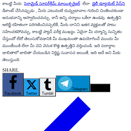
కాబట్టి మీరు
సెరామైడ్ సూపర్‌క్రీమ్ మాయిశ్చరైజర్
లేదా
డైలీ డ్యూయెట్ ఫేస్‌ని
డీకాంట్ చేసినప్పుడు , మీరు ఎటువంటి దుష్ప్రభావాల గురించి చింతించకుండా
అనుభవాన్ని ఆస్వాదించవచ్చు. కానీ అన్ని చర్మాలు ఒకేలా ఉండవు. ఉత్పత్తిని
అలెర్జీ-రహితంగా పరిగణించినప్పటికీ, మీరు దానిని ఇతర వ్యక్తులతో పాటు
సహించకపోవచ్చు, కాబట్టి ప్యాచ్ పరీక్ష ముఖ్యం. ఏదైనా మీ చర్మాన్ని సున్నితం
చేస్తుందో లేదో తెలుసుకోవడానికి మీ ముఖమంతా ఉపయోగించే ముందు మీ
ముంజేయికి లేదా మీ చెవి వెనుక కొత్త ఉత్పత్తిని వర్తించండి. ఇది పదార్ధాల
జాబితాలో జాబితా చేయబడిన నిర్దిష్ట సువాసన అయితే, అది అదే అని మీకు
తెలుస్తుంది.
SHARE.
Telegram
Email
Facebook
Twitter
Tumblr