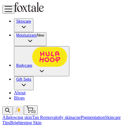
Skincare
Moisturizers
New
Bodycare
Gift Sets
About
Blogs
0
All
glowing skin
Tan Removal
oily skin
acne
Pigmentation
Skincare
Tips
Brightening Skin