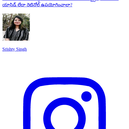
యాసిడ్ లేదా రెటినోల్ ఉపయోగించాలా?
Srishty Singh