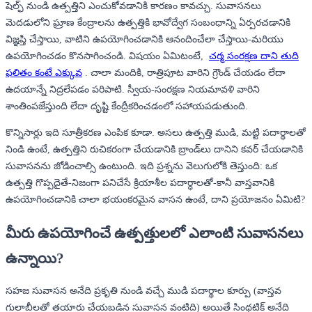
షెల్ఫ్ నుండి ఉత్పత్తిని ఎంచుకోవడానికి కారణం కావచ్చు. సువాసనలు
మెదడులోని ఘ్రాణ కేంద్రాలను ఉత్పత్తికి భావోద్వేగ సంబంధాన్ని ఏర్పరచడానికి
విజ్ఞప్తి చేస్తాయి, వాటిని ఉపయోగించడానికి ఆనందించేలా చేస్తాయి-మరియు
ఉపయోగించడం కొనసాగించండి. విషయం ఏమిటంటే,
చర్మ సంరక్షణ దాని తుది
ఫలితం కంటే ఎక్కువ
.
చాలా మందికి, రాత్రిపూట వారిని గ్రౌండ్ చేయడం లేదా
ఉదయాన్నే నిద్రలేపడం పరిపాటి. స్వీయ-సంరక్షణ నియమావళి వారిని
శాంతింపజేస్తుంది లేదా దృష్టి కేంద్రీకరించడంలో సహాయపడుతుంది.
కొన్నిసార్లు ఇది సూత్రీకరణ ఎంపిక కూడా. అసలు ఉత్పత్తి ముడి, మట్టి పదార్థాలతో
నిండి ఉంటే, ఉత్పత్తిని రుచికరంగా చేయడానికి బ్రాండ్‌లు దానిని కవర్ చేయడానికి
సువాసనను జోడించాల్సి ఉంటుంది. ఇది ప్రశ్నను వెలుగులోకి తెస్తుంది: ఒక
ఉత్పత్తి గొప్పదైతే-నిజంగా పనిచేసే క్రియాశీల పదార్ధాలతో-కానీ వాస్తవానికి
ఉపయోగించడానికి చాలా భయంకరమైన వాసన ఉంటే, దాని ప్రయోజనం ఏమిటి?
మీరు ఉపయోగించే ఉత్పత్తులలో ఎలాంటి సువాసనలు
ఉన్నాయి?
సహజ సువాసన అనేది ప్రకృతి నుండి వచ్చే ముడి పదార్థాల కూర్పు (వాస్తవ
గులాబీలతో తయారు చేయబడిన సువాసన వంటిది) అయితే సింథటిక్ అనేది