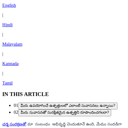
English
|
Hindi
|
Malayalam
|
Kannada
|
Tamil
IN THIS ARTICLE
01
మీరు ఉపయోగించే ఉత్పత్తులలో ఎలాంటి సువాసనలు ఉన్నాయి?
02
మీరు సువాసనతో సురక్షితమైన ఉత్పత్తిని రూపొందించగలరా?
చర్మ సంరక్షణతో
మా సంబంధం అభివృద్ధి చెందుతూనే ఉంది, మేము సందడిగా