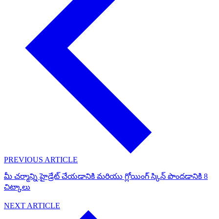
PREVIOUS ARTICLE
మీ చర్మాన్ని హైడ్రేట్ చేయడానికి మరియు గ్లోయింగ్ స్కిన్ పొందడానికి 8
చిట్కాలు
NEXT ARTICLE